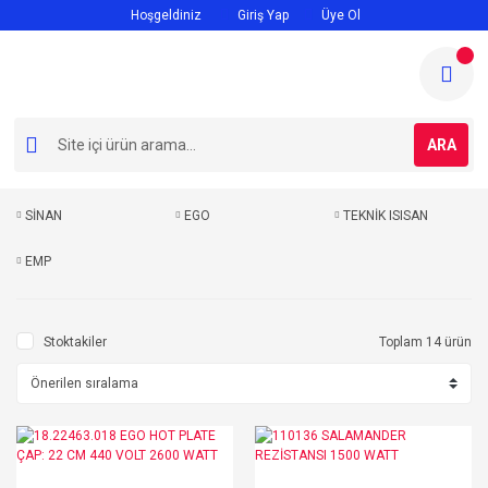
Hoşgeldiniz
Giriş Yap
Üye Ol
ARA
SİNAN
EGO
TEKNİK ISISAN
EMP
Stoktakiler
Toplam 14 ürün