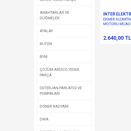
ANAHTARLAR VE
İNTER ELEKT
DÜĞMELER
EKMEK KIZART
MOTORU MUADİ
RPM ( CROUZET T
ATALAY
2.640,00 T
BUTON
BYM
ÇÖZÜM ARİSCO YEDEK
PARÇA
DETERJAN-PARLATICI VE
POMPALARI
DÖNER RADYANI
DWA