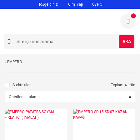
Hoşgeldiniz
Giriş Yap
Üye Ol
ARA
EMPERO
Stoktakiler
Toplam 4 ürün