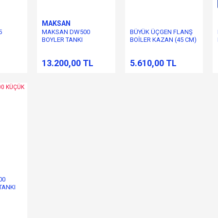
MAKSAN
5
MAKSAN DW500
BÜYÜK ÜÇGEN FLANŞ
BOYLER TANKI
BOİLER KAZAN (45 CM)
(REZİSTANS SIZ )
L
13.200,00 TL
5.610,00 TL
00
TANKI