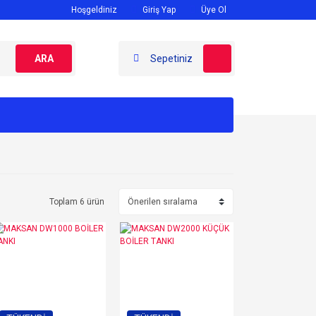
Hoşgeldiniz
Giriş Yap
Üye Ol
ARA
Sepetiniz
Toplam 6 ürün