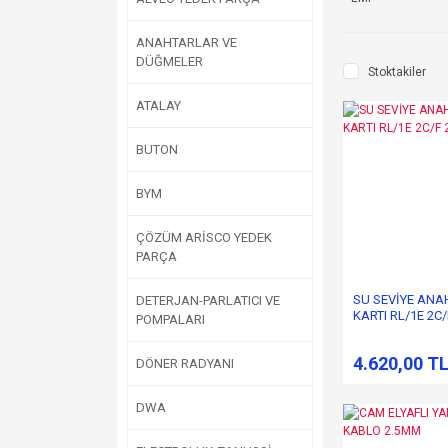
ANAHTARLAR VE
DÜĞMELER
Stoktakiler
ATALAY
BUTON
BYM
ÇÖZÜM ARİSCO YEDEK
PARÇA
SU SEVİYE ANA
DETERJAN-PARLATICI VE
KARTI RL/1E 2C/
POMPALARI
230/240V
4.620,00 T
DÖNER RADYANI
DWA