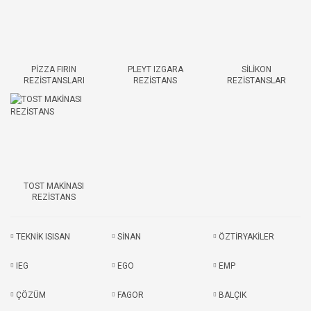
PİZZA FIRIN
PLEYT IZGARA
SİLİKON
REZİSTANSLARI
REZİSTANS
REZİSTANSLAR
TOST MAKİNASI
REZİSTANS
TEKNİK ISISAN
SİNAN
ÖZTİRYAKİLER
IEG
EGO
EMP
ÇÖZÜM
FAGOR
BALÇIK