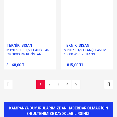
TEKNİK ISISAN
TEKNİK ISISAN
M1207-1 P 1 1/2 FLANŞLI 45
M1207 1 1/2 FLANŞLI 45 CM
CM 10000 W REZİSTANS
10000 W REZİSTANS
3.168,00 TL
1.815,00 TL
1
2
3
4
5
KAMPANYA DUYURULARIMIZDAN HABERDAR OLMAK İÇİN
E-BÜLTENİMİZE KAYDOLABİLİRSİNİZ!