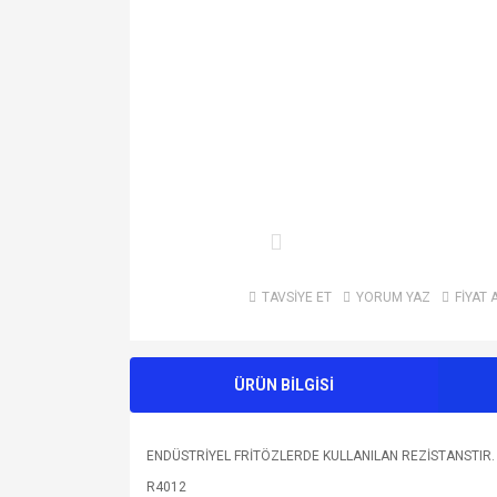
TAVSİYE ET
YORUM YAZ
FİYAT 
ÜRÜN BİLGİSİ
ENDÜSTRİYEL FRİTÖZLERDE KULLANILAN REZİSTANSTIR.
R4012