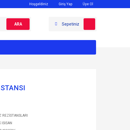
Hoşgeldiniz
Giriş Yap
Üye Ol
ARA
Sepetiniz
İSTANSI
Z REZİSTANSLARI
 ISISAN