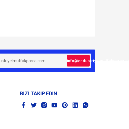
za iletebilirsiniz.
info@endustriyelmutfakparca.
BİZİ TAKİP EDİN