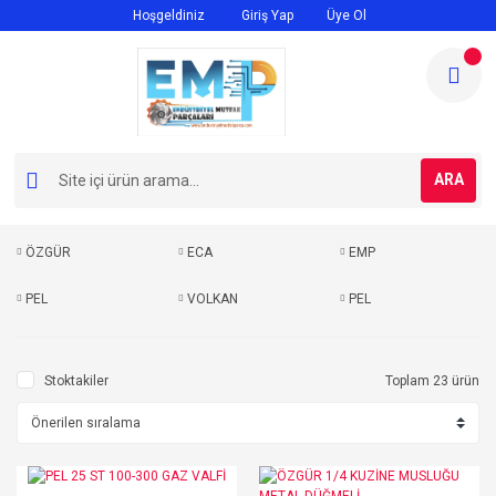
Hoşgeldiniz
Giriş Yap
Üye Ol
ARA
ÖZGÜR
ECA
EMP
PEL
VOLKAN
PEL
Stoktakiler
Toplam 23 ürün