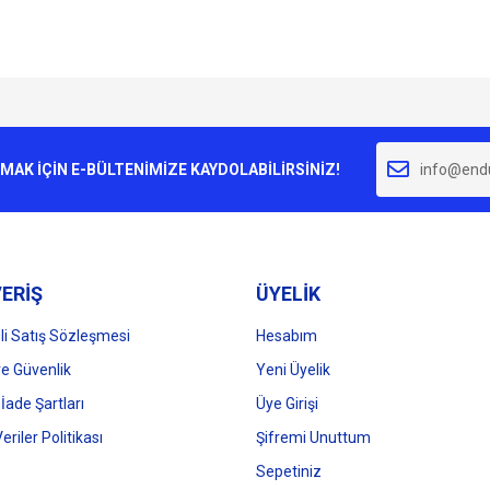
e diğer konularda yetersiz gördüğünüz noktaları öneri formunu kullanarak tarafımı
Bu ürüne ilk yorumu siz yapın!
r.
K İÇİN E-BÜLTENİMİZE KAYDOLABİLİRSİNİZ!
Yorum Yaz
ERİŞ
ÜYELİK
i Satış Sözleşmesi
Hesabım
 ve Güvenlik
Yeni Üyelik
 İade Şartları
Üye Girişi
Gönder
Veriler Politikası
Şifremi Unuttum
Sepetiniz