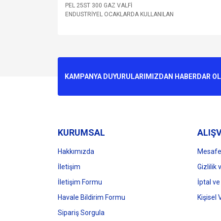
PEL 25ST 300 GAZ VALFİ
ENDUSTRİYEL OCAKLARDA KULLANILAN
Bu ürünün fiyat bilgisi, resim, ürün açıklamalarında v
Görüş ve önerileriniz için teşekkür ederiz.
Ürün resmi kalitesiz, bozuk veya görüntülenemiyo
KAMPANYA DUYURULARIMIZDAN HABERDAR OLMA
Ürün açıklamasında eksik bilgiler bulunuyor.
Ürün bilgilerinde hatalar bulunuyor.
Ürün fiyatı diğer sitelerden daha pahalı.
Bu ürüne benzer farklı alternatifler olmalı.
KURUMSAL
ALIŞV
Hakkımızda
Mesafel
İletişim
Gizlilik
İletişim Formu
İptal ve
Havale Bildirim Formu
Kişisel 
Sipariş Sorgula