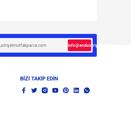
za iletebilirsiniz.
info@endustriyelmutfakparca.
BİZİ TAKİP EDİN