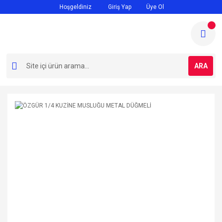
Hoşgeldiniz
Giriş Yap
Üye Ol
ARA