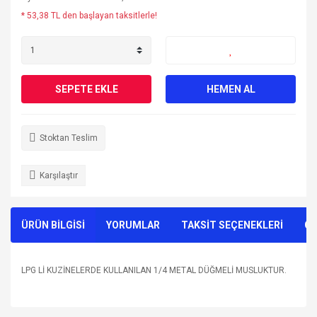
* 53,38 TL den başlayan taksitlerle!
SEPETE EKLE
HEMEN AL
Stoktan Teslim
Karşılaştır
ÜRÜN BİLGİSİ
YORUMLAR
TAKSİT SEÇENEKLERİ
ÖN
LPG Lİ KUZİNELERDE KULLANILAN 1/4 METAL DÜĞMELİ MUSLUKTUR.
Bu ürünün fiyat bilgisi, resim, ürün açıklamalarında ve diğer