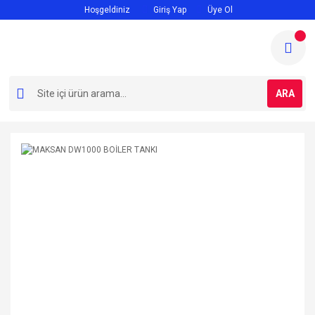
Hoşgeldiniz
Giriş Yap
Üye Ol
ARA