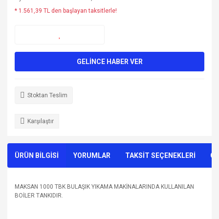
* 1.561,39 TL den başlayan taksitlerle!
GELİNCE HABER VER
Stoktan Teslim
Karşılaştır
ÜRÜN BİLGİSİ
YORUMLAR
TAKSİT SEÇENEKLERİ
ÖN
MAKSAN 1000 TBK BULAŞIK YIKAMA MAKİNALARINDA KULLANILAN
BOİLER TANKIDIR.