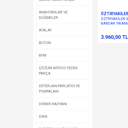
ANAHTARLAR VE
ÖZTİRYAKİLE
DÜĞMELER
ÖZTİRYAKİLER 
BARDAK YIKAM
MOTORU YENİ 
ATALAY
3.960,00 T
BUTON
BYM
ÇÖZÜM ARİSCO YEDEK
PARÇA
DETERJAN-PARLATICI VE
POMPALARI
DÖNER RADYANI
DWA