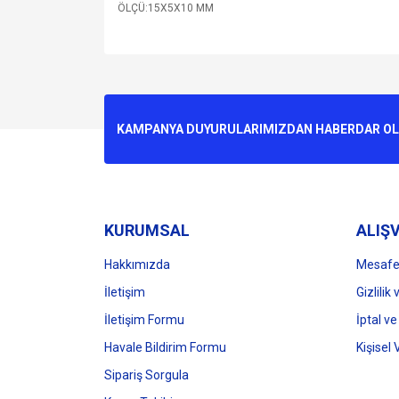
ÖLÇÜ:15X5X10 MM
Bu ürünün fiyat bilgisi, resim, ürün açıklamalarında v
Görüş ve önerileriniz için teşekkür ederiz.
Ürün resmi kalitesiz, bozuk veya görüntülenemiyo
KAMPANYA DUYURULARIMIZDAN HABERDAR OLMA
Ürün açıklamasında eksik bilgiler bulunuyor.
Ürün bilgilerinde hatalar bulunuyor.
Ürün fiyatı diğer sitelerden daha pahalı.
Bu ürüne benzer farklı alternatifler olmalı.
KURUMSAL
ALIŞV
Hakkımızda
Mesafel
İletişim
Gizlilik
İletişim Formu
İptal ve
Havale Bildirim Formu
Kişisel 
Sipariş Sorgula