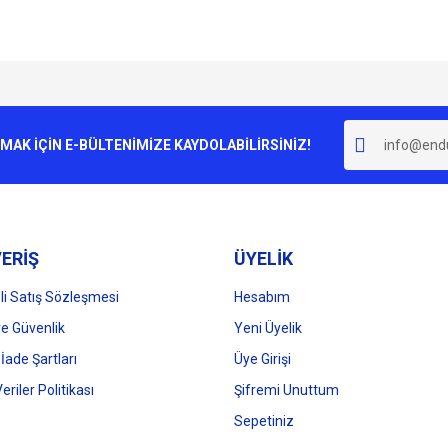
e diğer konularda yetersiz gördüğünüz noktaları öneri formunu kullanarak tarafımı
Bu ürüne ilk yorumu siz yapın!
r.
K İÇİN E-BÜLTENİMİZE KAYDOLABİLİRSİNİZ!
Yorum Yaz
ERİŞ
ÜYELİK
i Satış Sözleşmesi
Hesabım
 ve Güvenlik
Yeni Üyelik
 İade Şartları
Üye Girişi
Gönder
Veriler Politikası
Şifremi Unuttum
Sepetiniz