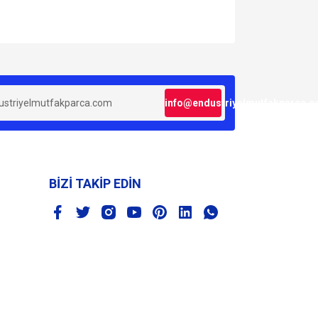
za iletebilirsiniz.
info@endustriyelmutfakparca.
BİZİ TAKİP EDİN