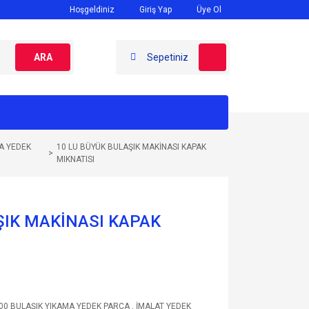
Hoşgeldiniz
Giriş Yap
Üye Ol
ARA
Sepetiniz
A YEDEK
10 LU BÜYÜK BULAŞIK MAKİNASI KAPAK
MIKNATISI
ŞIK MAKİNASI KAPAK
00 BULAŞIK YIKAMA YEDEK PARÇA
,
İMALAT YEDEK