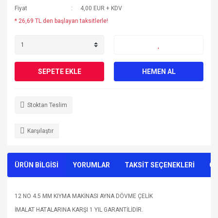
Fiyat
4,00 EUR + KDV
* 26,69 TL den başlayan taksitlerle!
SEPETE EKLE
HEMEN AL
Stoktan Teslim
Karşılaştır
ÜRÜN BİLGİSİ
YORUMLAR
TAKSİT SEÇENEKLERİ
ÖN
12 NO 4.5 MM KIYMA MAKİNASI AYNA DÖVME ÇELİK
İMALAT HATALARINA KARŞI 1 YIL GARANTİLİDİR.