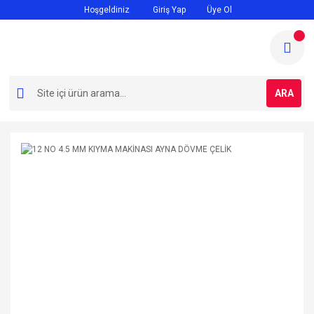
Hoşgeldiniz
Giriş Yap
Üye Ol
ARA