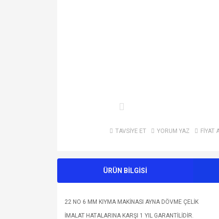
TAVSİYE ET
YORUM YAZ
FİYAT 
ÜRÜN BİLGİSİ
22 NO 6 MM KIYMA MAKİNASI AYNA DÖVME ÇELİK
İMALAT HATALARINA KARŞI 1 YIL GARANTİLİDİR.