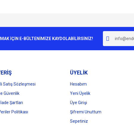
e diğer konularda yetersiz gördüğünüz noktaları öneri formunu kullanarak tarafımı
Bu ürüne ilk yorumu siz yapın!
r.
K İÇİN E-BÜLTENİMİZE KAYDOLABİLİRSİNİZ!
Yorum Yaz
ERİŞ
ÜYELİK
i Satış Sözleşmesi
Hesabım
 ve Güvenlik
Yeni Üyelik
 İade Şartları
Üye Girişi
Gönder
Veriler Politikası
Şifremi Unuttum
Sepetiniz