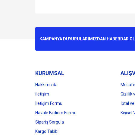
Bu ürünün fiyat bilgisi, resim, ürün açıklamalarında v
Görüş ve önerileriniz için teşekkür ederiz.
Ürün resmi kalitesiz, bozuk veya görüntülenemiyo
KAMPANYA DUYURULARIMIZDAN HABERDAR OLMA
Ürün açıklamasında eksik bilgiler bulunuyor.
Ürün bilgilerinde hatalar bulunuyor.
Ürün fiyatı diğer sitelerden daha pahalı.
Bu ürüne benzer farklı alternatifler olmalı.
KURUMSAL
ALIŞV
Hakkımızda
Mesafel
İletişim
Gizlilik
İletişim Formu
İptal ve
Havale Bildirim Formu
Kişisel 
Sipariş Sorgula
Kargo Takibi