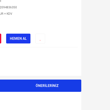
R
2094836350
EUR + KDV
HEMEN AL
ÖNERİLERİNİZ