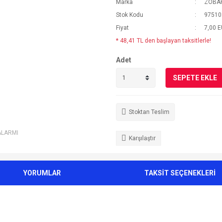
Marka
ZOBA
Stok Kodu
97510
Fiyat
7,00 
* 48,41 TL den başlayan taksitlerle!
Adet
SEPETE EKLE
Stoktan Teslim
ALARMI
Karşılaştır
YORUMLAR
TAKSİT SEÇENEKLERİ