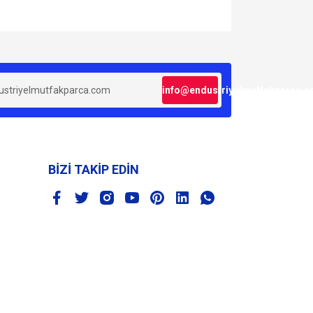
za iletebilirsiniz.
info@endustriyelmutfakparca.
BİZİ TAKİP EDİN