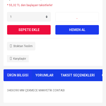
* 55,32 TL den başlayan taksitlerle!
SEPETE EKLE
HEMEN AL
Stoktan Teslim
Karşılaştır
ÜRÜN BİLGİSİ
YORUMLAR
TAKSİT SEÇENEKLERİ
ÖN
340X390 MM ÇEKMECE MANYETİK CONTASI
Bu ürünün fiyat bilgisi, resim, ürün açıklamalarında ve diğer