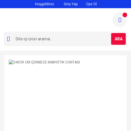
Hoşgeldiniz
Giriş Yap
Üye Ol
ARA