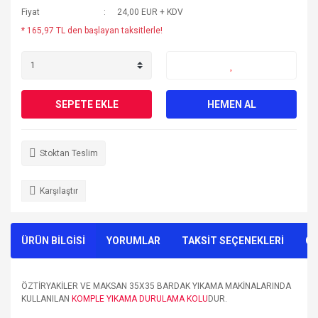
Fiyat
24,00 EUR + KDV
* 165,97 TL den başlayan taksitlerle!
SEPETE EKLE
HEMEN AL
Stoktan Teslim
Karşılaştır
ÜRÜN BİLGİSİ
YORUMLAR
TAKSİT SEÇENEKLERİ
ÖN
ÖZTİRYAKİLER VE MAKSAN 35X35 BARDAK YIKAMA MAKİNALARINDA
KULLANILAN
KOMPLE YIKAMA DURULAMA KOLU
DUR.