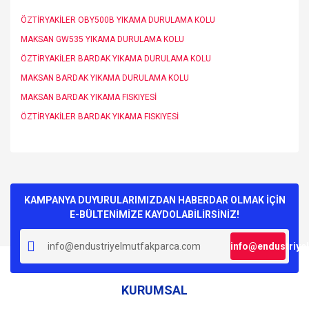
ÖZTİRYAKİLER OBY500B YIKAMA DURULAMA KOLU
MAKSAN GW535 YIKAMA DURULAMA KOLU
ÖZTİRYAKİLER BARDAK YIKAMA DURULAMA KOLU
MAKSAN BARDAK YIKAMA DURULAMA KOLU
MAKSAN BARDAK YIKAMA FISKIYESİ
ÖZTİRYAKİLER BARDAK YIKAMA FISKIYESİ
Bu ürünün fiyat bilgisi, resim, ürün açıklamalarında ve diğer
konularda yetersiz gördüğünüz noktaları öneri formunu
Bu ürüne ilk yorumu siz yapın!
kullanarak tarafımıza iletebilirsiniz.
Görüş ve önerileriniz için teşekkür ederiz.
KAMPANYA DUYURULARIMIZDAN HABERDAR OLMAK İÇİN
E-BÜLTENİMİZE KAYDOLABİLİRSİNİZ!
Yorum Yaz
Ürün resmi kalitesiz, bozuk veya görüntülenemiyor.
info@endustriye
Ürün açıklamasında eksik bilgiler bulunuyor.
Ürün bilgilerinde hatalar bulunuyor.
KURUMSAL
Ürün fiyatı diğer sitelerden daha pahalı.