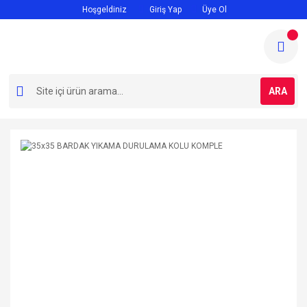
Hoşgeldiniz
Giriş Yap
Üye Ol
ARA