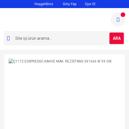
Hoşgeldiniz
Giriş Yap
Üye Ol
ARA