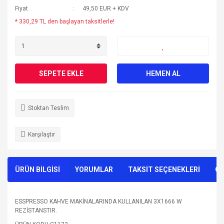
Fiyat
49,50 EUR + KDV
* 330,29 TL den başlayan taksitlerle!
SEPETE EKLE
HEMEN AL
Stoktan Teslim
Karşılaştır
ÜRÜN BİLGİSİ
YORUMLAR
TAKSİT SEÇENEKLERİ
ÖN
ESSPRESSO KAHVE MAKİNALARINDA KULLANILAN 3X1666 W
REZİSTANSTIR.