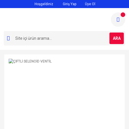
Hoşgeldiniz
Giriş Yap
Üye Ol
ARA