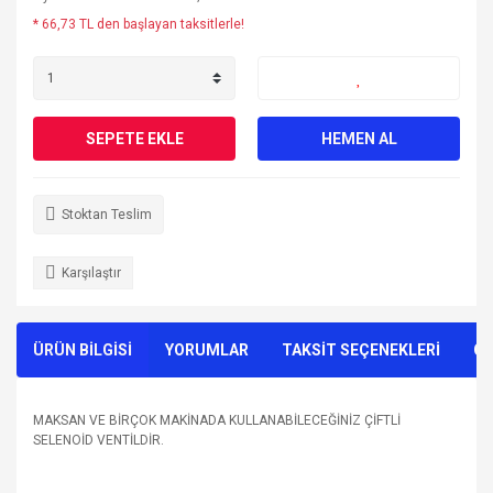
* 66,73 TL den başlayan taksitlerle!
SEPETE EKLE
HEMEN AL
Stoktan Teslim
Karşılaştır
ÜRÜN BİLGİSİ
YORUMLAR
TAKSİT SEÇENEKLERİ
ÖN
MAKSAN VE BİRÇOK MAKİNADA KULLANABİLECEĞİNİZ ÇİFTLİ
SELENOİD VENTİLDİR.