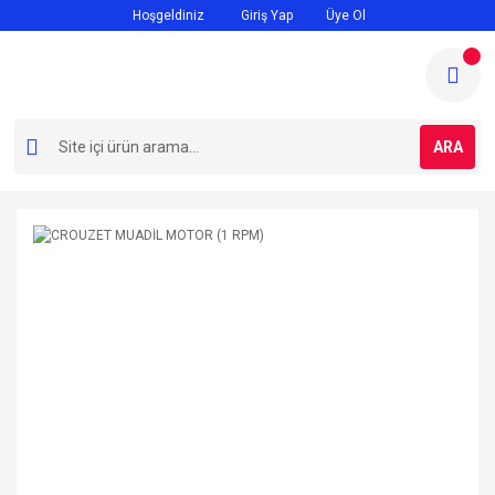
Hoşgeldiniz
Giriş Yap
Üye Ol
ARA