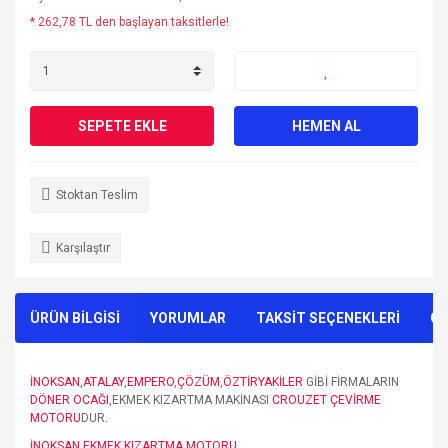
* 262,78 TL den başlayan taksitlerle!
SEPETE EKLE
HEMEN AL
Stoktan Teslim
Karşılaştır
ÜRÜN BİLGİSİ
YORUMLAR
TAKSİT SEÇENEKLERİ
ÖN
İNOKSAN
,
ATALAY
,
EMPERO
,
ÇÖZÜM
,
ÖZTİRYAKİLER
GİBİ FİRMALARIN
DÖNER OCAĞI
,EKMEK KIZARTMA MAKİNASI
CROUZET ÇEVİRME
MOTORU
DUR.
İNOKSAN EKMEK KIZARTMA MOTORU