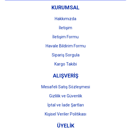
KURUMSAL
Ürün fiyatı diğer sitelerden daha pahalı.
Bu ürüne benzer farklı alternatifler olmalı.
Hakkımızda
İletişim
İletişim Formu
Havale Bildirim Formu
Gönder
Sipariş Sorgula
Kargo Takibi
ALIŞVERİŞ
Mesafeli Satış Sözleşmesi
Gizlilik ve Güvenlik
İptal ve İade Şartları
Kişisel Veriler Politikası
ÜYELİK