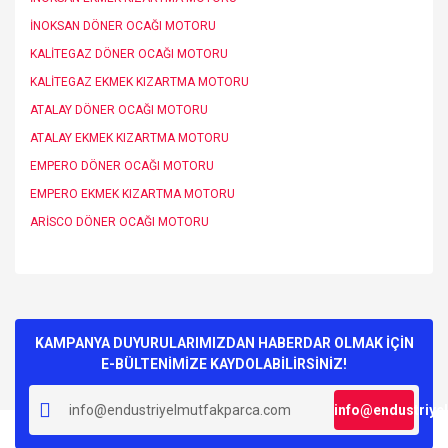
İNOKSAN DÖNER OCAĞI MOTORU
KALİTEGAZ DÖNER OCAĞI MOTORU
KALİTEGAZ EKMEK KIZARTMA MOTORU
ATALAY DÖNER OCAĞI MOTORU
ATALAY EKMEK KIZARTMA MOTORU
EMPERO DÖNER OCAĞI MOTORU
EMPERO EKMEK KIZARTMA MOTORU
ARİSCO DÖNER OCAĞI MOTORU
Bu ürünün fiyat bilgisi, resim, ürün açıklamalarında ve diğer
konularda yetersiz gördüğünüz noktaları öneri formunu
Bu ürüne ilk yorumu siz yapın!
kullanarak tarafımıza iletebilirsiniz.
Görüş ve önerileriniz için teşekkür ederiz.
KAMPANYA DUYURULARIMIZDAN HABERDAR OLMAK İÇİN
E-BÜLTENİMİZE KAYDOLABİLİRSİNİZ!
Yorum Yaz
Ürün resmi kalitesiz, bozuk veya görüntülenemiyor.
info@endustriye
Ürün açıklamasında eksik bilgiler bulunuyor.
Ürün bilgilerinde hatalar bulunuyor.