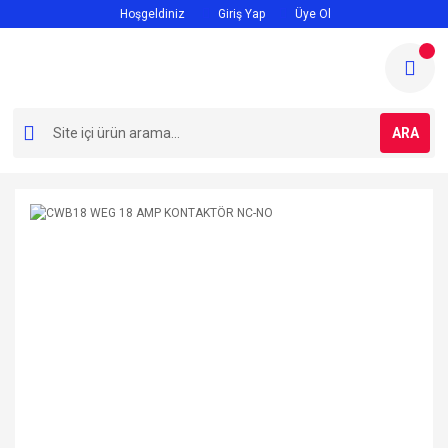
Hoşgeldiniz
Giriş Yap
Üye Ol
ARA