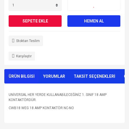
SEPETE EKLE
HEMEN AL
Stoktan Teslim
Karşılaştır
ÜRÜN BİLGİSİ
YORUMLAR
TAKSİT SEÇENEKLERİ
ÖN
UNİVERSAL HER YERDE KULLANABİLECEĞİNİZ 1. SINIF 18 AMP
KONTAKTÖRDÜR.
CWB18 WEG 18 AMP KONTAKTÖR NC-NO
Bu ürünün fiyat bilgisi, resim, ürün açıklamalarında ve diğer