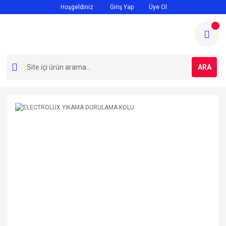
Hoşgeldiniz
Giriş Yap
Üye Ol
ARA