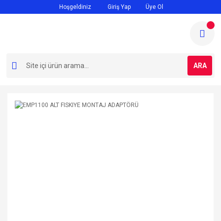
Hoşgeldiniz
Giriş Yap
Üye Ol
ARA