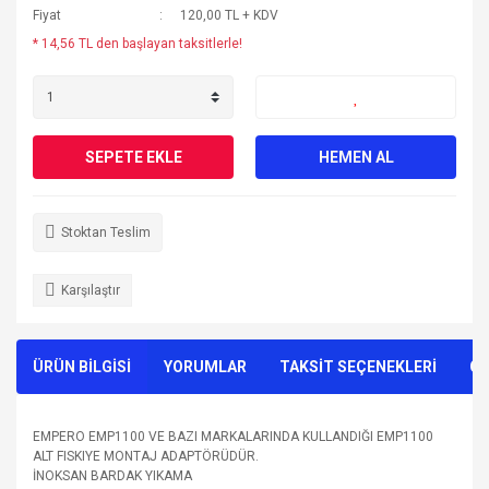
Fiyat
120,00 TL + KDV
* 14,56 TL den başlayan taksitlerle!
SEPETE EKLE
HEMEN AL
Stoktan Teslim
Karşılaştır
ÜRÜN BİLGİSİ
YORUMLAR
TAKSİT SEÇENEKLERİ
ÖN
EMPERO EMP1100 VE BAZI MARKALARINDA KULLANDIĞI EMP1100
ALT FISKIYE MONTAJ ADAPTÖRÜDÜR.
İNOKSAN BARDAK YIKAMA