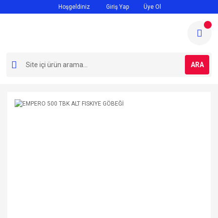
Hoşgeldiniz
Giriş Yap
Üye Ol
ARA