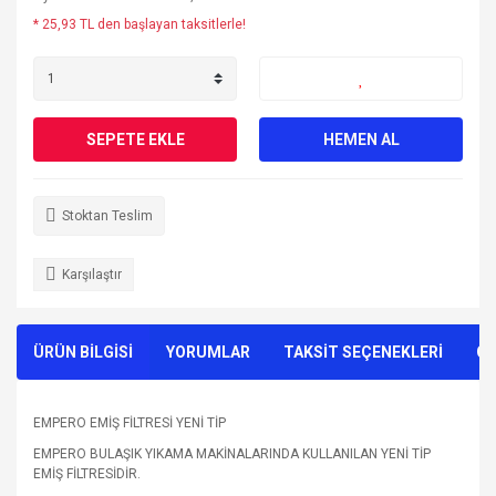
* 25,93 TL den başlayan taksitlerle!
SEPETE EKLE
HEMEN AL
Stoktan Teslim
Karşılaştır
ÜRÜN BİLGİSİ
YORUMLAR
TAKSİT SEÇENEKLERİ
ÖN
EMPERO EMİŞ FİLTRESİ YENİ TİP
EMPERO BULAŞIK YIKAMA MAKİNALARINDA KULLANILAN YENİ TİP
EMİŞ FİLTRESİDİR.