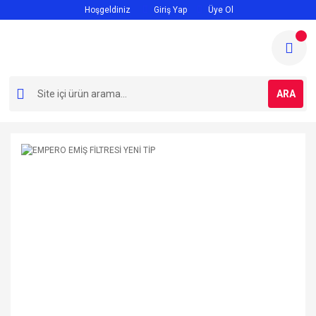
Hoşgeldiniz
Giriş Yap
Üye Ol
ARA