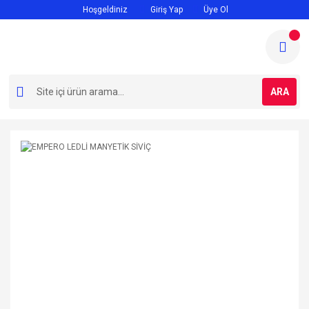
Hoşgeldiniz
Giriş Yap
Üye Ol
ARA