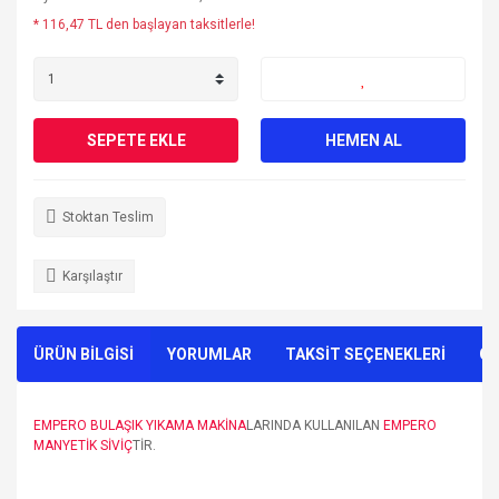
* 116,47 TL den başlayan taksitlerle!
SEPETE EKLE
HEMEN AL
Stoktan Teslim
Karşılaştır
ÜRÜN BİLGİSİ
YORUMLAR
TAKSİT SEÇENEKLERİ
ÖN
EMPERO BULAŞIK YIKAMA MAKİNA
LARINDA KULLANILAN
EMPERO
MANYETİK SİVİÇ
TİR.