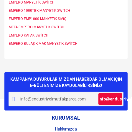
EMPERO MANYETİK SWİTCH
EMPERO 1000TBK MANYETİK SWİTCH
EMPERO EMP1000 MANYETİK SİVİÇ
MEFA EMPERO MANYETİK SWİTCH
EMPERO KAPAK SWİTCH
EMPERO BULAŞIK MAK MANYETİK SWİTCH
Bu ürünün fiyat bilgisi, resim, ürün açıklamalarında ve diğer
konularda yetersiz gördüğünüz noktaları öneri formunu
Bu ürüne ilk yorumu siz yapın!
kullanarak tarafımıza iletebilirsiniz.
Görüş ve önerileriniz için teşekkür ederiz.
KAMPANYA DUYURULARIMIZDAN HABERDAR OLMAK İÇİN
E-BÜLTENİMİZE KAYDOLABİLİRSİNİZ!
Yorum Yaz
Ürün resmi kalitesiz, bozuk veya görüntülenemiyor.
info@endustriye
Ürün açıklamasında eksik bilgiler bulunuyor.
Ürün bilgilerinde hatalar bulunuyor.
KURUMSAL
Ürün fiyatı diğer sitelerden daha pahalı.
Bu ürüne benzer farklı alternatifler olmalı.
Hakkımızda