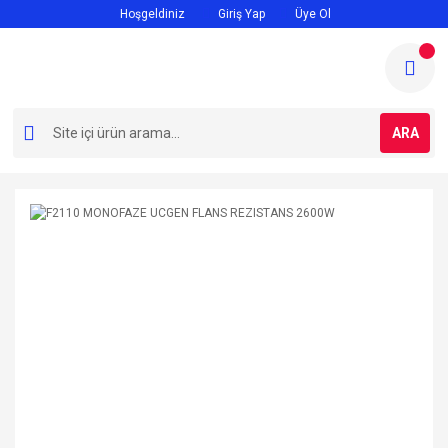
Hoşgeldiniz
Giriş Yap
Üye Ol
ARA