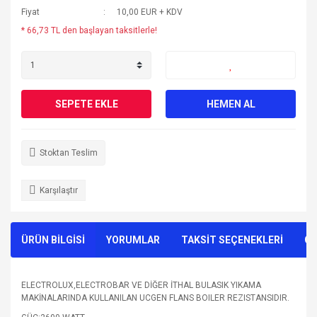
Fiyat
10,00 EUR + KDV
* 66,73 TL den başlayan taksitlerle!
SEPETE EKLE
HEMEN AL
Stoktan Teslim
Karşılaştır
ÜRÜN BİLGİSİ
YORUMLAR
TAKSİT SEÇENEKLERİ
ÖN
ELECTROLUX,ELECTROBAR VE DİĞER İTHAL BULASIK YIKAMA
MAKİNALARINDA KULLANILAN UCGEN FLANS BOILER REZISTANSIDIR.