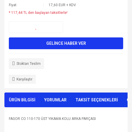
Fiyat
17,60 EUR + KDV
* 117,44 TL den başlayan taksitlerle!
GELİNCE HABER VER
Stoktan Teslim
Karşılaştır
ÜRÜN BİLGİSİ
YORUMLAR
TAKSİT SEÇENEKLERİ
ÖN
FAGOR CO 110-170 ÜST YIKAMA KOLU ARKA PARÇASI