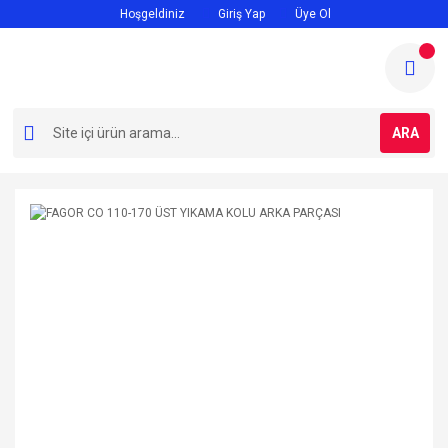
Hoşgeldiniz
Giriş Yap
Üye Ol
ARA