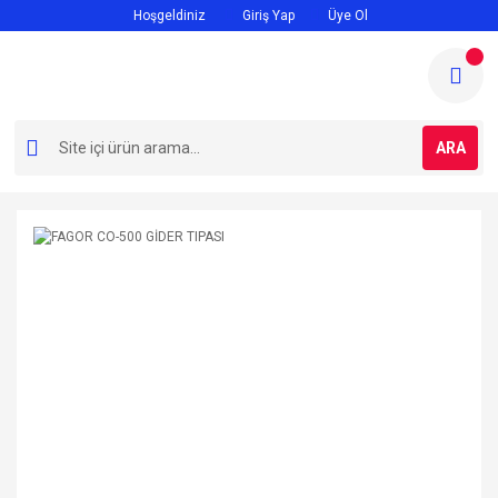
Hoşgeldiniz
Giriş Yap
Üye Ol
ARA