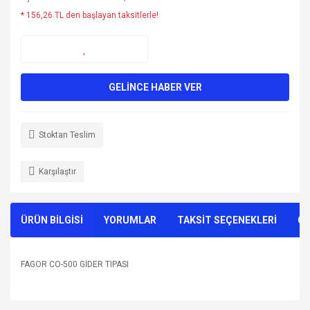
* 156,26 TL den başlayan taksitlerle!
GELİNCE HABER VER
Stoktan Teslim
Karşılaştır
ÜRÜN BİLGİSİ
YORUMLAR
TAKSİT SEÇENEKLERİ
ÖN
FAGOR CO-500 GİDER TIPASI
Bu ürünün fiyat bilgisi, resim, ürün açıklamalarında ve diğer