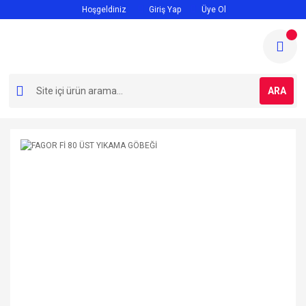
Hoşgeldiniz
Giriş Yap
Üye Ol
ARA