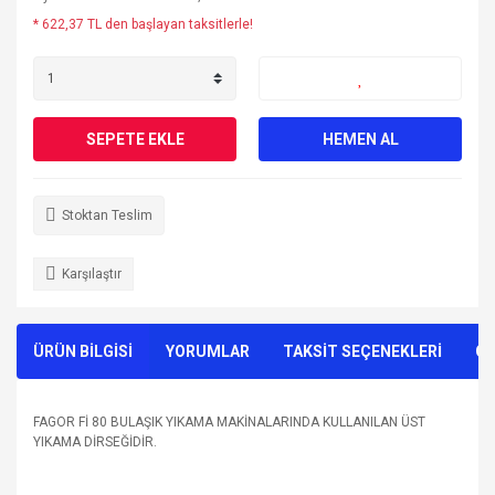
* 622,37 TL den başlayan taksitlerle!
SEPETE EKLE
HEMEN AL
Stoktan Teslim
Karşılaştır
ÜRÜN BİLGİSİ
YORUMLAR
TAKSİT SEÇENEKLERİ
ÖN
FAGOR Fİ 80 BULAŞIK YIKAMA MAKİNALARINDA KULLANILAN ÜST
YIKAMA DİRSEĞİDİR.