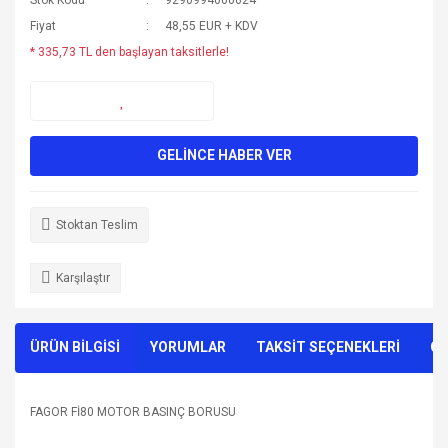
Fiyat
48,55 EUR + KDV
* 335,73 TL den başlayan taksitlerle!
GELİNCE HABER VER
Stoktan Teslim
Karşılaştır
ÜRÜN BİLGİSİ
YORUMLAR
TAKSİT SEÇENEKLERİ
ÖN
FAGOR Fİ80 MOTOR BASINÇ BORUSU