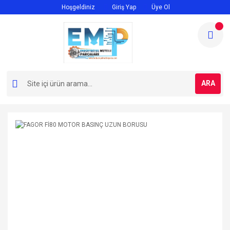
Hoşgeldiniz
Giriş Yap
Üye Ol
ARA