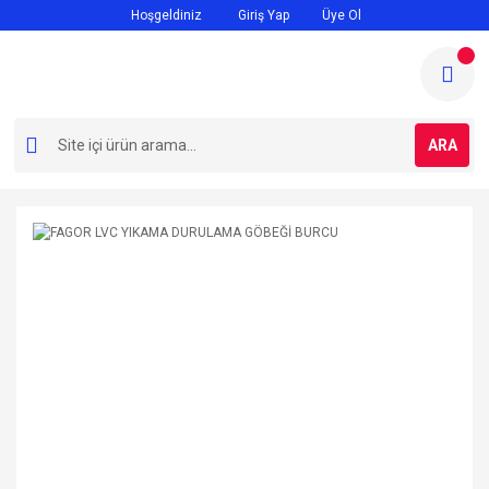
Hoşgeldiniz
Giriş Yap
Üye Ol
ARA