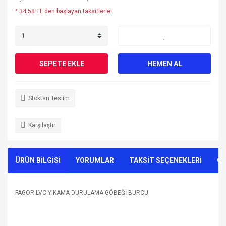
* 34,58 TL den başlayan taksitlerle!
SEPETE EKLE
HEMEN AL
Stoktan Teslim
Karşılaştır
ÜRÜN BİLGİSİ
YORUMLAR
TAKSİT SEÇENEKLERİ
ÖN
FAGOR LVC YIKAMA DURULAMA GÖBEĞİ BURCU