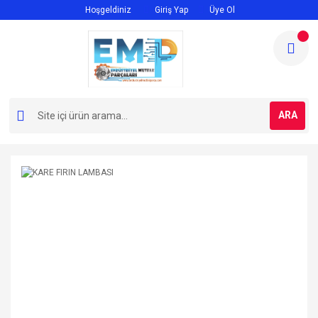
Hoşgeldiniz
Giriş Yap
Üye Ol
ARA