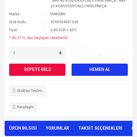
,
MKF-40 KONVEKSİYONLU FIRIN PARÇA
,
MKF-
20 KONVEKSİYONLU FIRIN PARÇA
Marka
MAKSAN
Stok Kodu
9290994001638
Fiyat
6,80 EUR + KDV
* 45,37 TL den başlayan taksitlerle!
SEPETE EKLE
HEMEN AL
Stoktan Teslim
Karşılaştır
ÜRÜN BİLGİSİ
YORUMLAR
TAKSİT SEÇENEKLERİ
ÖN