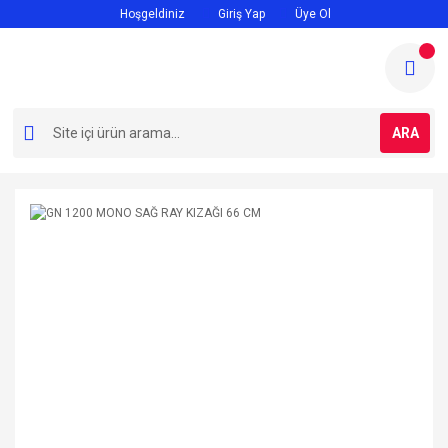
Hoşgeldiniz
Giriş Yap
Üye Ol
ARA