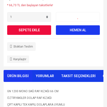
* 66,73 TL den başlayan taksitlerle!
SEPETE EKLE
HEMEN AL
Stoktan Teslim
Karşılaştır
ÜRÜN BİLGİSİ
YORUMLAR
TAKSİT SEÇENEKLERİ
ÖN
GN 1200 MONO SAĞ RAY KIZAĞI 66 CM
ÖZTİRYAKİLER DOLAP RAF KIZAĞI
ÇİFT KAPILI TEK KAPILI DOLAPLARA UYUMLU