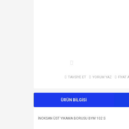
TAVSİYE ET
YORUM YAZ
FİYAT 
ÜRÜN BİLGİSİ
İNOKSAN ÜST YIKAMA BORUSU BYM 102 S