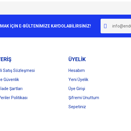
e diğer konularda yetersiz gördüğünüz noktaları öneri formunu kullanarak tarafımı
Bu ürüne ilk yorumu siz yapın!
r.
K İÇİN E-BÜLTENİMİZE KAYDOLABİLİRSİNİZ!
Yorum Yaz
ERİŞ
ÜYELİK
i Satış Sözleşmesi
Hesabım
 ve Güvenlik
Yeni Üyelik
 İade Şartları
Üye Girişi
Gönder
Veriler Politikası
Şifremi Unuttum
Sepetiniz