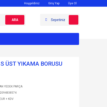
Hoşgeldiniz
Giriş Yap
Üye Ol
ARA
Sepetiniz
 S ÜST YIKAMA BORUSU
AN YEDEK PARÇA
2094838574
 EUR + KDV