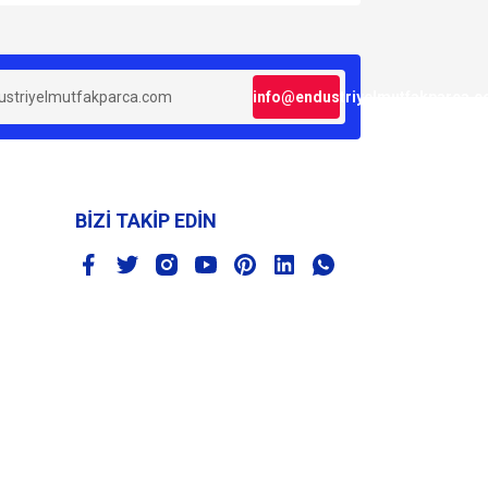
za iletebilirsiniz.
info@endustriyelmutfakparca.
BİZİ TAKİP EDİN