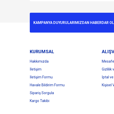
Bu ürünün fiyat bilgisi, resim, ürün açıklamalarında v
Görüş ve önerileriniz için teşekkür ederiz.
Ürün resmi kalitesiz, bozuk veya görüntülenemiyo
KAMPANYA DUYURULARIMIZDAN HABERDAR OLMA
Ürün açıklamasında eksik bilgiler bulunuyor.
Ürün bilgilerinde hatalar bulunuyor.
Ürün fiyatı diğer sitelerden daha pahalı.
Bu ürüne benzer farklı alternatifler olmalı.
KURUMSAL
ALIŞV
Hakkımızda
Mesafel
İletişim
Gizlilik
İletişim Formu
İptal ve
Havale Bildirim Formu
Kişisel 
Sipariş Sorgula
Kargo Takibi