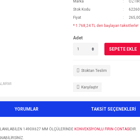
Marka
ÖZTİR
Stok Kodu
62260
Fiyat
265,0
* 1.768,24 TL den başlayan taksitlerle!
Adet
SEPETE EKLE
Stoktan Teslim
ALARMI
Karşılaştır
YORUMLAR
TAKSİT SEÇENEKLERİ
LLANILABİLEN 1490X627 MM ÖLÇÜLERİNDE
KONVEKSİYONLU FIRIN CONTASI
DIR.
NABİLİRSİNİZ.