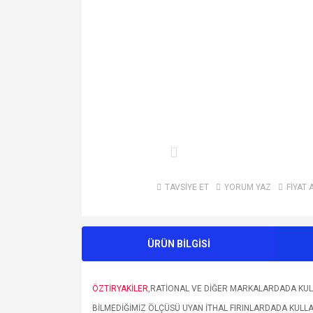
TAVSİYE ET
YORUM YAZ
FİYAT 
ÜRÜN BİLGİSİ
ÖZTİRYAKİLER
,RATİONAL VE DİĞER MARKALARDADA KU
BİLMEDİĞİMİZ ÖLÇÜSÜ UYAN İTHAL FIRINLARDADA KULLA