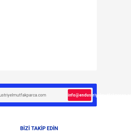
za iletebilirsiniz.
info@endustriyelmutfakparca.
BİZİ TAKİP EDİN