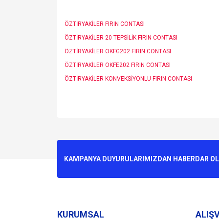
ÖZTİRYAKİLER FIRIN CONTASI
ÖZTİRYAKİLER 20 TEPSİLİK FIRIN CONTASI
ÖZTİRYAKİLER OKFG202 FIRIN CONTASI
ÖZTİRYAKİLER OKFE202 FIRIN CONTASI
ÖZTİRYAKİLER KONVEKSİYONLU FIRIN CONTASI
Bu ürünün fiyat bilgisi, resim, ürün açıklamalarında v
Görüş ve önerileriniz için teşekkür ederiz.
Ürün resmi kalitesiz, bozuk veya görüntülenemiyo
KAMPANYA DUYURULARIMIZDAN HABERDAR OLMA
Ürün açıklamasında eksik bilgiler bulunuyor.
Ürün bilgilerinde hatalar bulunuyor.
Ürün fiyatı diğer sitelerden daha pahalı.
Bu ürüne benzer farklı alternatifler olmalı.
KURUMSAL
ALIŞV