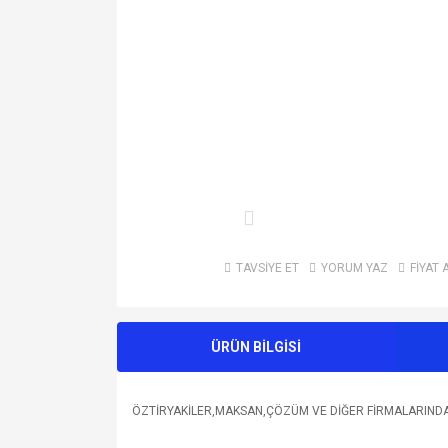
TAVSİYE ET
YORUM YAZ
FİYAT 
ÜRÜN BİLGİSİ
ÖZTİRYAKİLER,MAKSAN,ÇÖZÜM VE DİĞER FİRMALARIND