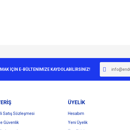
e diğer konularda yetersiz gördüğünüz noktaları öneri formunu kullanarak tarafımı
Bu ürüne ilk yorumu siz yapın!
r.
K İÇİN E-BÜLTENİMİZE KAYDOLABİLİRSİNİZ!
Yorum Yaz
ERİŞ
ÜYELİK
i Satış Sözleşmesi
Hesabım
 ve Güvenlik
Yeni Üyelik