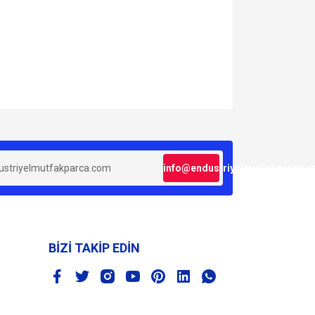
za iletebilirsiniz.
info@endustriyelmutfakparca.
BİZİ TAKİP EDİN