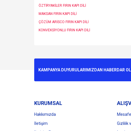
ÖZTİRYAKİLER FIRIN KAPI DİLİ
MAKSAN FIRIN KAPI DİLİ
ÇÖZÜM ARİSCO FIRIN KAPI DİLİ
KONVEKSİYONLU FIRIN KAPI DİLİ
Bu ürünün fiyat bilgisi, resim, ürün açıklamalarında v
Görüş ve önerileriniz için teşekkür ederiz.
Ürün resmi kalitesiz, bozuk veya görüntülenemiyo
KAMPANYA DUYURULARIMIZDAN HABERDAR OLMA
Ürün açıklamasında eksik bilgiler bulunuyor.
Ürün bilgilerinde hatalar bulunuyor.
Ürün fiyatı diğer sitelerden daha pahalı.
Bu ürüne benzer farklı alternatifler olmalı.
KURUMSAL
ALIŞV
Hakkımızda
Mesafel
İletişim
Gizlilik