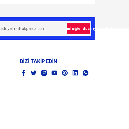
za iletebilirsiniz.
info@endustriyelmutfakparca.
BİZİ TAKİP EDİN