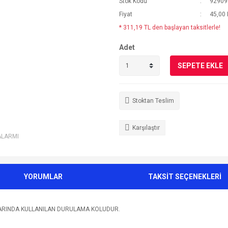
Stok Kodu
92909
Fiyat
45,00
* 311,19 TL den başlayan taksitlerle!
Adet
SEPETE EKLE
Stoktan Teslim
Karşılaştır
ALARMI
YORUMLAR
TAKSİT SEÇENEKLERİ
LARINDA KULLANILAN DURULAMA KOLUDUR.