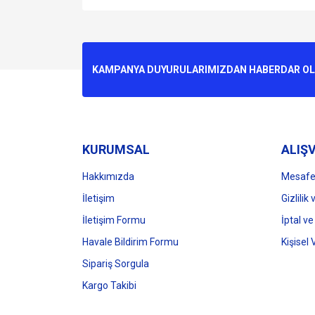
Bu ürünün fiyat bilgisi, resim, ürün açıklamalarında v
Görüş ve önerileriniz için teşekkür ederiz.
Ürün resmi kalitesiz, bozuk veya görüntülenemiyo
KAMPANYA DUYURULARIMIZDAN HABERDAR OLMA
Ürün açıklamasında eksik bilgiler bulunuyor.
Ürün bilgilerinde hatalar bulunuyor.
Ürün fiyatı diğer sitelerden daha pahalı.
Bu ürüne benzer farklı alternatifler olmalı.
KURUMSAL
ALIŞV
Hakkımızda
Mesafel
İletişim
Gizlilik
İletişim Formu
İptal ve
Havale Bildirim Formu
Kişisel 
Sipariş Sorgula
Kargo Takibi