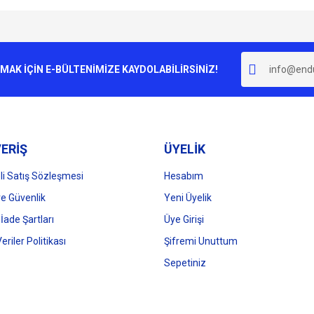
e diğer konularda yetersiz gördüğünüz noktaları öneri formunu kullanarak tarafımı
Bu ürüne ilk yorumu siz yapın!
r.
K İÇİN E-BÜLTENİMİZE KAYDOLABİLİRSİNİZ!
Yorum Yaz
ERİŞ
ÜYELİK
i Satış Sözleşmesi
Hesabım
 ve Güvenlik
Yeni Üyelik
 İade Şartları
Üye Girişi
Gönder
Veriler Politikası
Şifremi Unuttum
Sepetiniz