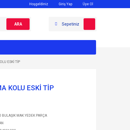
Hoşgeldiniz
Giriş Yap
Üye Ol
ARA
Sepetiniz
LU ESKİ TİP
 KOLU ESKİ TİP
 BULAŞIK MAK.YEDEK PARÇA
AN