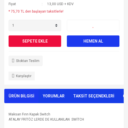
Fiyat
13,00 USD + KDV
* 75,70 TL den başlayan taksitlerle!
SEPETE EKLE
HEMEN AL
Stoktan Teslim
Karşılaştır
ÜRÜN BİLGİSİ
YORUMLAR
TAKSİT SEÇENEKLERİ
ÖN
Maksan Fırın Kapak Switch
ATALAY FRİTÖZ LERDE DE KULLANILAN SWİTCH