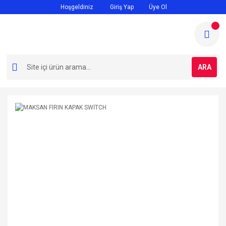
Hoşgeldiniz
Giriş Yap
Üye Ol
ARA