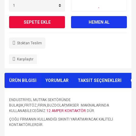
SEPETE EKLE
HEMEN AL
Stoktan Teslim
Karşılaştır
ÜRÜN BİLGİSİ
YORUMLAR
TAKSİT SEÇENEKLERİ
ÖN
ENDUSTRİYEL MUTFAK SEKTÖRÜNDE
BULAŞIK,FRİTÖZ,FIRIN,BUZDOLAP,MİKSER MAKİNALARINDA
KULLANABİLECEĞİNİZ
12 AMPER KONTAKTÖR
DÜR.
ÇOĞU FİRMANIN KULLANDIĞI SIKINTI YARATMAYACAK KALİTELİ
KONTAKTÖRLERDİR.