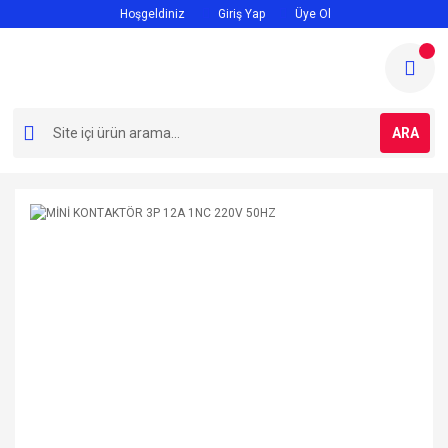
Hoşgeldiniz
Giriş Yap
Üye Ol
ARA