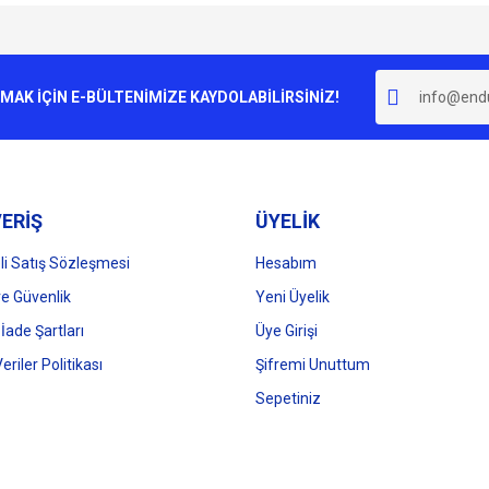
e diğer konularda yetersiz gördüğünüz noktaları öneri formunu kullanarak tarafımı
Bu ürüne ilk yorumu siz yapın!
r.
K İÇİN E-BÜLTENİMİZE KAYDOLABİLİRSİNİZ!
Yorum Yaz
ERİŞ
ÜYELİK
i Satış Sözleşmesi
Hesabım
 ve Güvenlik
Yeni Üyelik
 İade Şartları
Üye Girişi
Gönder
Veriler Politikası
Şifremi Unuttum
Sepetiniz