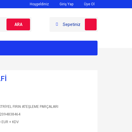
Hoşgeldiniz
Giriş Yap
Üye Ol
ARA
Sepetiniz
Fİ
TRİYEL FIRIN ATEŞLEME PARÇALARI
2094838464
0 EUR + KDV