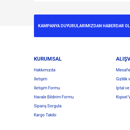
Bu ürünün fiyat bilgisi, resim, ürün açıklamalarında v
Görüş ve önerileriniz için teşekkür ederiz.
Ürün resmi kalitesiz, bozuk veya görüntülenemiyo
KAMPANYA DUYURULARIMIZDAN HABERDAR OLMA
Ürün açıklamasında eksik bilgiler bulunuyor.
Ürün bilgilerinde hatalar bulunuyor.
Ürün fiyatı diğer sitelerden daha pahalı.
Bu ürüne benzer farklı alternatifler olmalı.
KURUMSAL
ALIŞV
Hakkımızda
Mesafel
İletişim
Gizlilik
İletişim Formu
İptal ve
Havale Bildirim Formu
Kişisel 
Sipariş Sorgula
Kargo Takibi