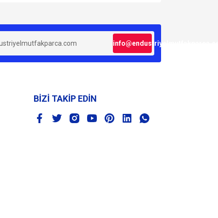
za iletebilirsiniz.
info@endustriyelmutfakparca.
BİZİ TAKİP EDİN