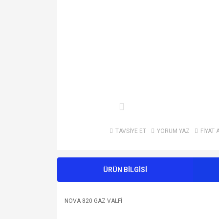
TAVSİYE ET
YORUM YAZ
FİYAT 
ÜRÜN BİLGİSİ
NOVA 820 GAZ VALFİ