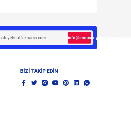
za iletebilirsiniz.
info@endustriyelmutfakparca.
BİZİ TAKİP EDİN