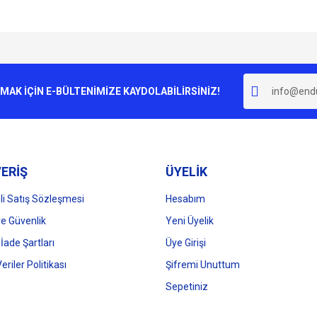
e diğer konularda yetersiz gördüğünüz noktaları öneri formunu kullanarak tarafımı
Bu ürüne ilk yorumu siz yapın!
r.
K İÇİN E-BÜLTENİMİZE KAYDOLABİLİRSİNİZ!
Yorum Yaz
ERİŞ
ÜYELİK
i Satış Sözleşmesi
Hesabım
 ve Güvenlik
Yeni Üyelik
 İade Şartları
Üye Girişi
Gönder
Veriler Politikası
Şifremi Unuttum
Sepetiniz