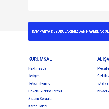
Bu ürünün fiyat bilgisi, resim, ürün açıklamalarında v
Görüş ve önerileriniz için teşekkür ederiz.
Ürün resmi kalitesiz, bozuk veya görüntülenemiyo
KAMPANYA DUYURULARIMIZDAN HABERDAR OLMA
Ürün açıklamasında eksik bilgiler bulunuyor.
Ürün bilgilerinde hatalar bulunuyor.
Ürün fiyatı diğer sitelerden daha pahalı.
Bu ürüne benzer farklı alternatifler olmalı.
KURUMSAL
ALIŞV
Hakkımızda
Mesafel
İletişim
Gizlilik
İletişim Formu
İptal ve
Havale Bildirim Formu
Kişisel 
Sipariş Sorgula
Kargo Takibi