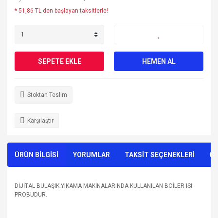
* 51,86 TL den başlayan taksitlerle!
SEPETE EKLE
HEMEN AL
Stoktan Teslim
Karşılaştır
ÜRÜN BİLGİSİ
YORUMLAR
TAKSİT SEÇENEKLERİ
ÖN
DİJİTAL BULAŞIK YIKAMA MAKİNALARINDA KULLANILAN BOİLER ISI
PROBUDUR.