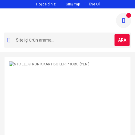
Hoşgeldiniz
Giriş Yap
Üye Ol
ARA