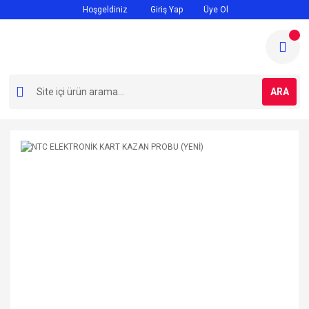
Hoşgeldiniz
Giriş Yap
Üye Ol
ARA