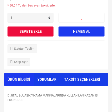
* 50,04 TL den başlayan taksitlerle!
SEPETE EKLE
HEMEN AL
Stoktan Teslim
Karşılaştır
ÜRÜN BİLGİSİ
YORUMLAR
TAKSİT SEÇENEKLERİ
ÖN
DİJİTAL BULAŞIK YIKAMA MAKİNALARINDA KULLANILAN KAZAN ISI
PROBUDUR.