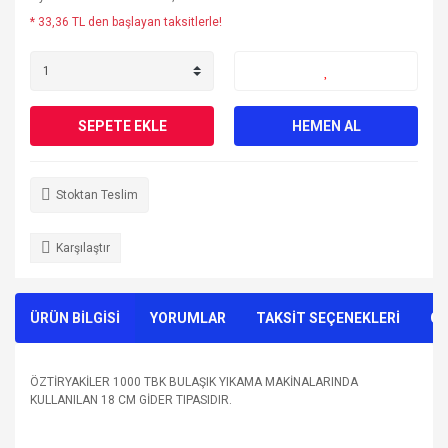
* 33,36 TL den başlayan taksitlerle!
SEPETE EKLE
HEMEN AL
Stoktan Teslim
Karşılaştır
ÜRÜN BİLGİSİ
YORUMLAR
TAKSİT SEÇENEKLERİ
ÖN
ÖZTİRYAKİLER 1000 TBK BULAŞIK YIKAMA MAKİNALARINDA
KULLANILAN 18 CM GİDER TIPASIDIR.