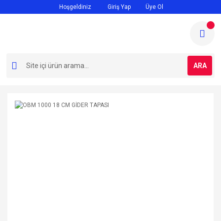
Hoşgeldiniz
Giriş Yap
Üye Ol
ARA