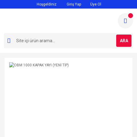
Hoşgeldiniz
Giriş Yap
Üye Ol
ARA