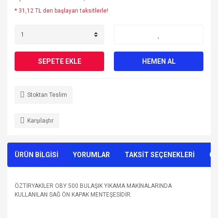
* 31,12 TL den başlayan taksitlerle!
SEPETE EKLE
HEMEN AL
Stoktan Teslim
Karşılaştır
ÜRÜN BİLGİSİ
YORUMLAR
TAKSİT SEÇENEKLERİ
ÖN
ÖZTİRYAKİLER OBY 500 BULAŞIK YIKAMA MAKİNALARINDA
KULLANILAN SAĞ ÖN KAPAK MENTEŞESİDİR.