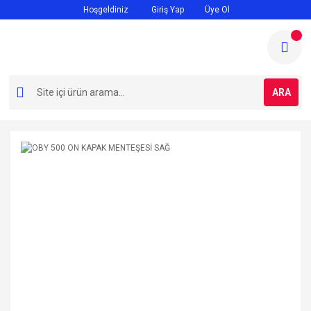
Hoşgeldiniz
Giriş Yap
Üye Ol
ARA