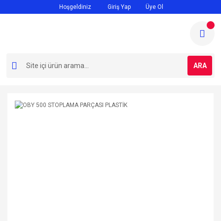
Hoşgeldiniz
Giriş Yap
Üye Ol
ARA