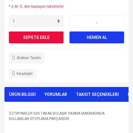
* 3,46 TL den başlayan taksitlerle!
SEPETE EKLE
HEMEN AL
Stoktan Teslim
Karşılaştır
ÜRÜN BİLGİSİ
YORUMLAR
TAKSİT SEÇENEKLERİ
ÖN
ÖZTİRYAKİLER 500 TABAK BULAŞIK YIKAMA MAKİNASINDA
KULLANILAN STOPLAMA PARÇASIDIR.