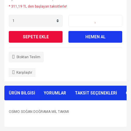
* 311,19 TL den başlayan taksitlerle!
SEPETE EKLE
HEMEN AL
Stoktan Teslim
Karşılaştır
ÜRÜN BİLGİSİ
YORUMLAR
TAKSİT SEÇENEKLERİ
ÖN
OSİMO SOĞAN DOĞRAMA MİL TAKIMI
Bu ürünün fiyat bilgisi, resim, ürün açıklamalarında ve diğer