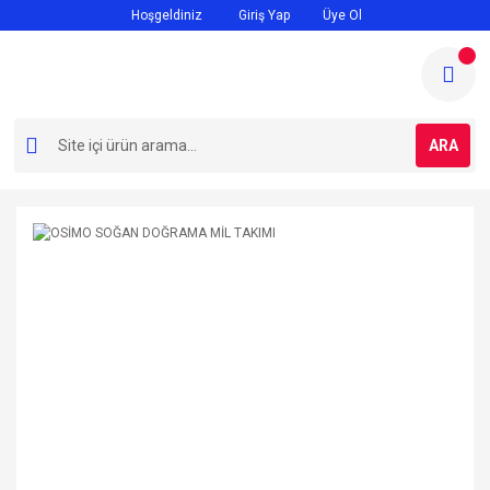
Hoşgeldiniz
Giriş Yap
Üye Ol
ARA