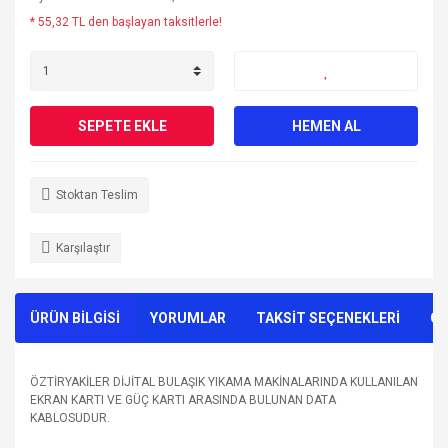
* 55,32 TL den başlayan taksitlerle!
SEPETE EKLE
HEMEN AL
Stoktan Teslim
Karşılaştır
ÜRÜN BİLGİSİ
YORUMLAR
TAKSİT SEÇENEKLERİ
ÖN
ÖZTİRYAKİLER DİJİTAL BULAŞIK YIKAMA MAKİNALARINDA KULLANILAN
EKRAN KARTI VE GÜÇ KARTI ARASINDA BULUNAN DATA
KABLOSUDUR.