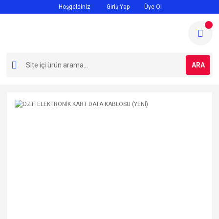
Hoşgeldiniz
Giriş Yap
Üye Ol
ARA